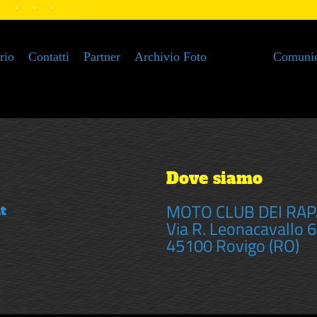
rio
Contatti
Partner
Archivio Foto
Comunic
Stagione
Co
Dove siamo
Sportiva 2015
20
MOTO CLUB DEI RAPAC
t
Via R. Leonacavallo 
45100 Rovigo (RO)
Stagione
Co