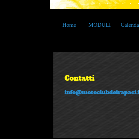
Home
MODULI
Calenda
Page
FMI
Contatti
info@motoclubdeirapaci.i