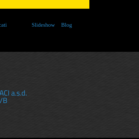
ati
Slideshow
Blog
municati
Rapace
24
I a.s.d.
6/B
municati