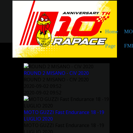
Home
MO
Page
FM
ROUND 2 MISANO - CIV 2020
ROUND 2 MISANO - CIV 2020
2020-09-02 09:52
2020-09-02 09:52
MOTO GUZZI Fast Endurance 18 -19
LUGLIO 2020
MOTO GUZZI Fast Endurance 18 -19
LUGLIO 2020